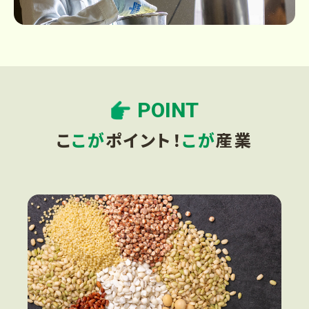
POINT
こ
こが
ポイント！
こが
産業